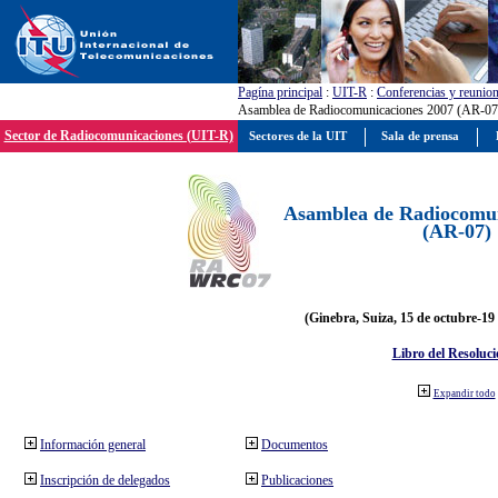
Pagína principal
:
UIT-R
:
Conferencias y reunio
Asamblea de Radiocomunicaciones 2007 (AR-07
Sector de Radiocomunicaciones (UIT-R)
Sectores de la UIT
Sala de prensa
Asamblea de Radiocomun
(AR-07)
(Ginebra, Suiza, 15 de octubre-19
Libro del Resoluci
Expandir todo
Información general
Documentos
Inscripción de delegados
Publicaciones