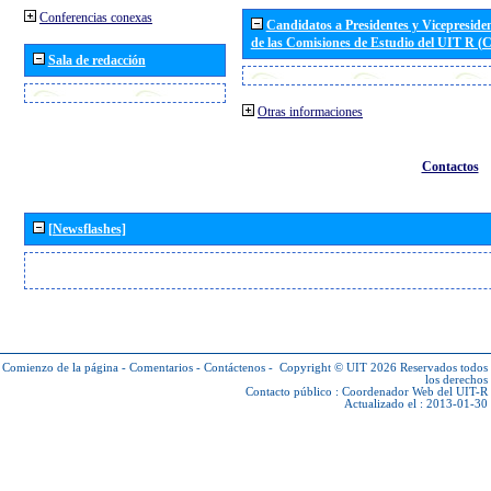
Conferencias conexas
Candidatos a Presidentes y Vicepreside
de las Comisiones de Estudio del UIT R 
Sala de redacción
Otras informaciones
Contactos
[Newsflashes]
Comienzo de la página
-
Comentarios
-
Contáctenos
-
Copyright © UIT 2026
Reservados todos
los derechos
Contacto público :
Coordenador Web del UIT-R
Actualizado el : 2013-01-30