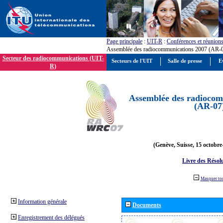
Page principale
:
UIT-R
:
Conférences et réunion
Assemblée des radiocommunications 2007 (AR-
Secteur des radiocommunications (UIT-
Secteurs de l'UIT
Salle de presse
E
R)
Assemblée des radiocom
(AR-07
(Genève, Suisse, 15 octobre
Livre des Résol
Masquer to
Information générale
Documents
Enregistrement des délégués