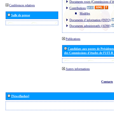
Documents roses (Commissions d´ét
Conférences relatives
Contributions
Modèles
Salle de presse
Documents d´information (INFO)
Documents administratifs (ADM)
Publications
Candidats aux postes de Présidents 
des Commissions d'études de l'UIT-R
Autres informations
Contacts
[Newsflashes]