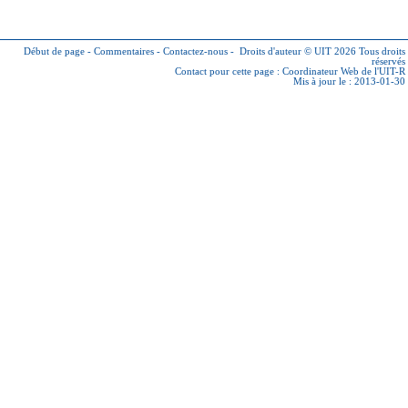
Début de page
-
Commentaires
-
Contactez-nous
-
Droits d'auteur © UIT 2026
Tous droits
réservés
Contact pour cette page :
Coordinateur Web de l'UIT-R
Mis à jour le : 2013-01-30