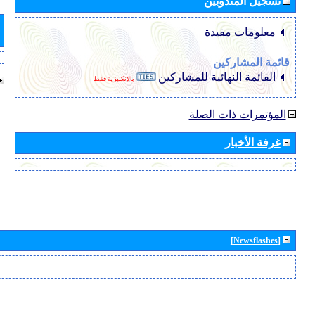
تسجيل المندوبين
معلومات مفيدة
قائمة المشاركين
القائمة النهائية للمشاركين
بالإنكليزية فقط
المؤتمرات ذات الصلة
غرفة الأخبار
[Newsflashes]