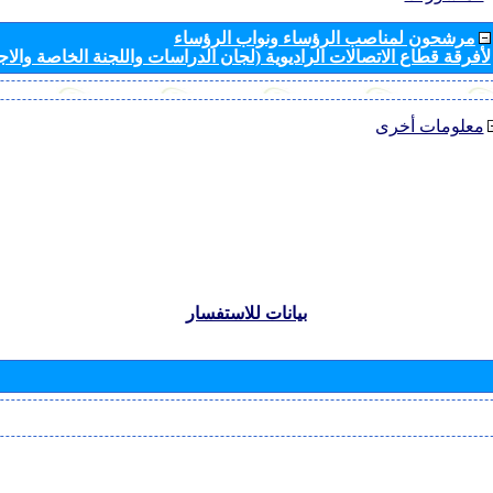
مرشحون لمناصب الرؤساء ونواب الرؤساء
لأفرقة قطاع الاتصالات الراديوية (لجان الدراسات واللجنة الخاصة والا
معلومات أخرى
بيانات للاستفسار