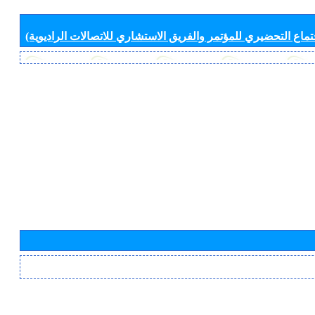
جتماع التحضيري للمؤتمر والفريق الاستشاري للاتصالات الراديوية)