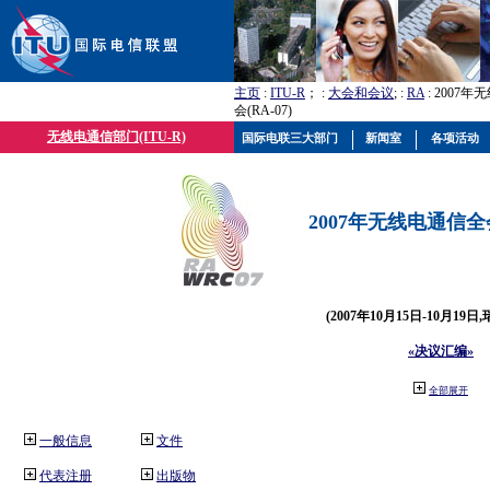
主页
:
ITU-R
； :
大会和会议
; :
RA
: 2007
会(RA-07)
无线电通信部门(ITU-R)
国际电联三大部门
新闻室
各项活动
2007年无线电通信全会(
(2007年10月15日-10月19日
«决议汇编»
全部展开
一般信息
文件
代表注册
出版物