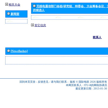
相关大会
无线电通信部门各组(研究组、特委会、大会筹备会议、
的候选人
新闻室
其它信息
联系人
[Newsflashes]
回到本页页首
-
反馈意见
-
请与我们联系
-
版权 © 国际电联 2026
版权所有
本网页联系人 :
ITU-R的网络协调员
最近更新日期 : 2013-01-30