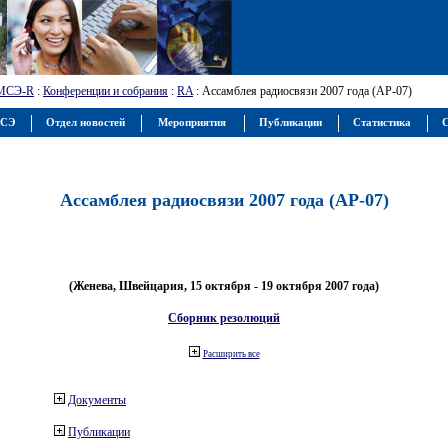
МСЭ-R
:
Конференции и собрания
:
RA
: Ассамблея радиосвязи 2007 года (АР-07)
МСЭ
Отдел новостей
Мероприятия
Публикации
Статистика
С
Ассамблея радиосвязи 2007 года (АР-07)
(Женева, Швейцария, 15 октября - 19 октября 2007 года)
Сборник резолюций
Расширить все
Документы
Публикации