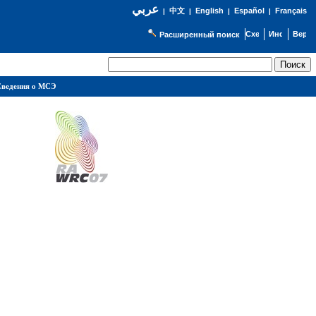
عربي
English
Español
Français
|
中文
|
|
|
Расширенный поиск
ведения о МСЭ