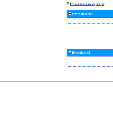
Относящиеся конференции
Отдел новостей
[Newsflashes]