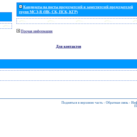
Кандидаты на посты председателей и заместителей председателей
групп МСЭ-R (ИК, СК, ПСК, КГР)
Прочая информация
Для контактов
Подняться в верхнюю часть
-
Обратная связь
-
Инф
П