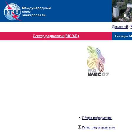
Домашний
:
Сектор радиосвязи (МСЭ-R)
Секторы 
Общая информация
Регистрация делегатов