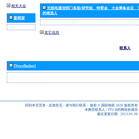
相关大会
无线电通信部门各组(研究组、特委会、大会筹备会议、
的候选人
新闻室
其它信息
联系人
[Newsflashes]
回到本页页首
-
反馈意见
-
请与我们联系
-
版权 © 国际电联 2026
版权所有
本网页联系人 :
ITU-R的网络协调员
最近更新日期 : 2013-01-30