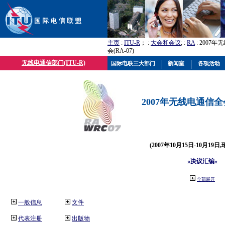
主页
:
ITU-R
； :
大会和会议
; :
RA
: 2007
会(RA-07)
无线电通信部门(ITU-R)
国际电联三大部门
新闻室
各项活动
2007年无线电通信全会(
(2007年10月15日-10月19日
«决议汇编»
全部展开
一般信息
文件
代表注册
出版物