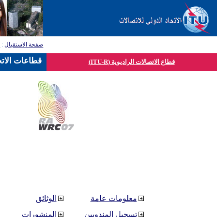
صفحة الاستقبال
:
ق
قطاعات الاتح
قطاع الاتصالات الراديوية (ITU-R)
معلومات عامة
الوثائق
تسجيل المندوبين
المنشورات