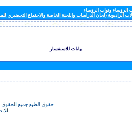
الرؤساء ونواب الرؤساء
ات الراديوية (لجان الدراسات واللجنة الخاصة والاجتماع التحضيري للمؤ
بيانات للاستفسار
حقوق الطبع
جميع الحقوق 
للات