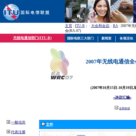
主页
:
ITU-R
； :
大会和会议
; :
RA
: 2007
会(RA-07)
无线电通信部门(ITU-R)
国际电联三大部门
新闻室
各项活动
2007年无线电通信全会(
(2007年10月15日-10月19日
«决议汇编»
全部收缩
一般信息
文件
代表注册