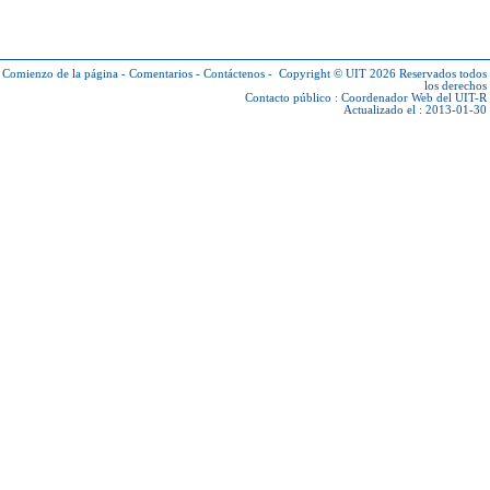
Comienzo de la página
-
Comentarios
-
Contáctenos
-
Copyright © UIT 2026
Reservados todos
los derechos
Contacto público :
Coordenador Web del UIT-R
Actualizado el : 2013-01-30