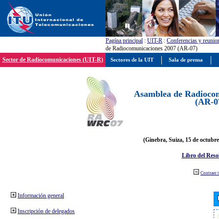
Pagína principal
:
UIT-R
:
Conferencias y reunio
de Radiocomunicaciones 2007 (AR-07)
Sector de Radiocomunicaciones (UIT-R)
Sectores de la UIT
Sala de prensa
Asamblea de Radiocom
(AR-0
(Ginebra, Suiza, 15 de octubre
Libro del Reso
Contraer 
Información general
Inscripción de delegados