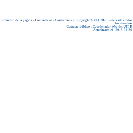
Comienzo de la página
-
Comentarios
-
Contáctenos
-
Copyright © UIT 2026
Reservados todos
los derechos
Contacto público :
Coordenador Web del UIT-R
Actualizado el : 2013-01-30