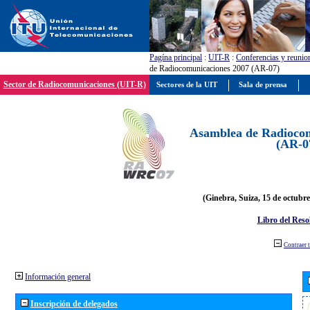
Pagína principal
:
UIT-R
:
Conferencias y reunio
de Radiocomunicaciones 2007 (AR-07)
Sector de Radiocomunicaciones (UIT-R)
Sectores de la UIT
Sala de prensa
Asamblea de Radiocom
(AR-0
(Ginebra, Suiza, 15 de octubre
Libro del Reso
Contraer 
Información general
Inscripción de delegados