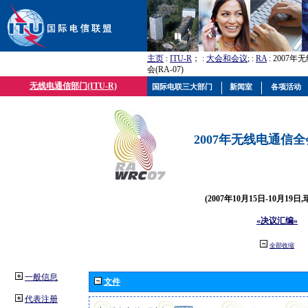
主页
:
ITU-R
； :
大会和会议
; :
RA
: 2007
会(RA-07)
无线电通信部门(ITU-R)
国际电联三大部门
新闻室
各项活动
2007年无线电通信全会(
(2007年10月15日-10月19日
«决议汇编»
全部收缩
一般信息
文件
代表注册