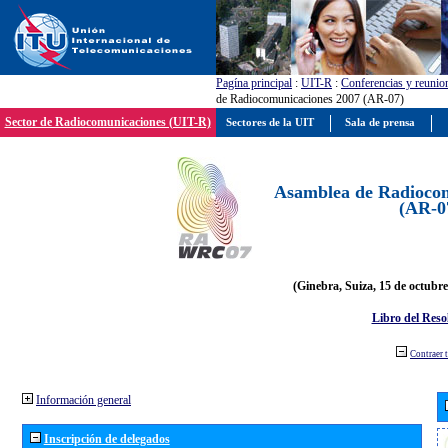
Pagína principal
:
UIT-R
:
Conferencias y reunio
de Radiocomunicaciones 2007 (AR-07)
Sector de Radiocomunicaciones (UIT-R)
Sectores de la UIT
Sala de prensa
Asamblea de Radiocom
(AR-0
(Ginebra, Suiza, 15 de octubre
Libro del Reso
Contraer 
Información general
Inscripción de delegados