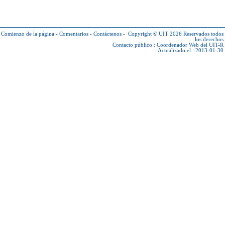
Comienzo de la página
-
Comentarios
-
Contáctenos
-
Copyright © UIT 2026
Reservados todos
los derechos
Contacto público :
Coordenador Web del UIT-R
Actualizado el : 2013-01-30