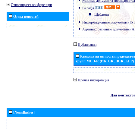
Розовые документы (исследовател
Относящиеся конференции
Вклады
Шаблоны
Отдел новостей
Информационные документы (IN
Административные документы (
Публикации
Кандидаты на посты председател
групп МСЭ-R (ИК, СК, ПСК, КГР)
Прочая информация
Для контакто
[Newsflashes]