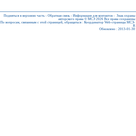
Подняться в верхнюю часть
-
Обратная связь
-
Информация для контактов
-
Знак охраны
авторского права © МСЭ 2026
Все права сохранены
По вопросам, связанным с этой страницей, обращаться :
Координатор Web-страницы МСЭ-
R
Обновлено : 2013-01-30