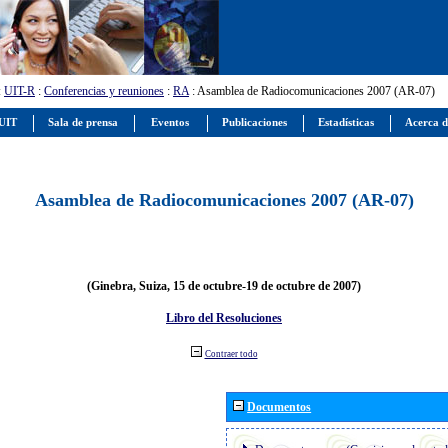
:
UIT-R
:
Conferencias y reuniones
:
RA
: Asamblea de Radiocomunicaciones 2007 (AR-07)
 UIT
Sala de prensa
Eventos
Publicaciones
Estadísticas
Acerca d
Asamblea de Radiocomunicaciones 2007 (AR-07)
(Ginebra, Suiza, 15 de octubre-19 de octubre de 2007)
Libro del Resoluciones
Contraer todo
Documentos