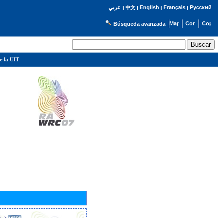
English
Français
Русский
عربي
|
中文
|
|
|
Búsqueda avanzada
e la UIT