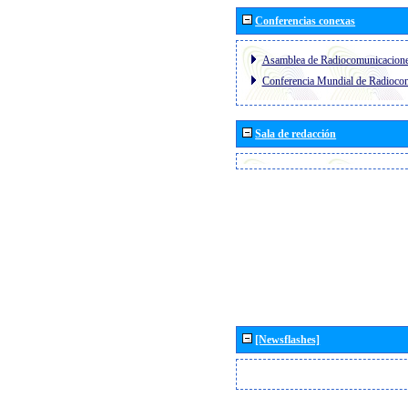
Conferencias conexas
Asamblea de Radiocomunicacion
Conferencia Mundial de Radioc
Sala de redacción
[Newsflashes]