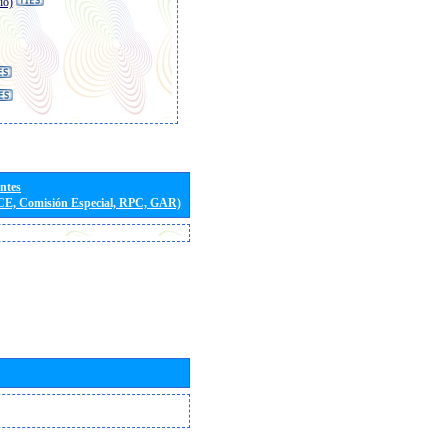
io)
entes
(CE, Comisión Especial, RPC, GAR)