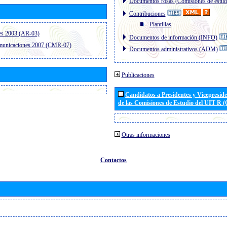
Documentos rosas (Comisiones de estud
Contribuciones
Plantillas
es 2003 (AR-03)
Documentos de información (INFO)
omunicaciones 2007 (CMR-07)
Documentos administrativos (ADM)
Publicaciones
Candidatos a Presidentes y Vicepresid
de las Comisiones de Estudio del UIT R 
Otras informaciones
Contactos