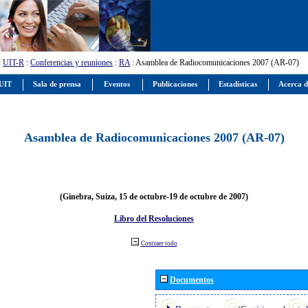
:
UIT-R
:
Conferencias y reuniones
:
RA
: Asamblea de Radiocomunicaciones 2007 (AR-07)
 UIT
Sala de prensa
Eventos
Publicaciones
Estadísticas
Acerca d
Asamblea de Radiocomunicaciones 2007 (AR-07)
(Ginebra, Suiza, 15 de octubre-19 de octubre de 2007)
Libro del Resoluciones
Contraer todo
Documentos