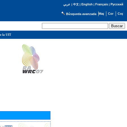
English
Français
Русский
عربي
|
中文
|
|
|
Búsqueda avanzada
e la UIT