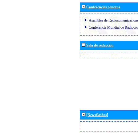
Conferencias conexas
Asamblea de Radiocomunicacion
Conferencia Mundial de Radioc
Sala de redacción
[Newsflashes]