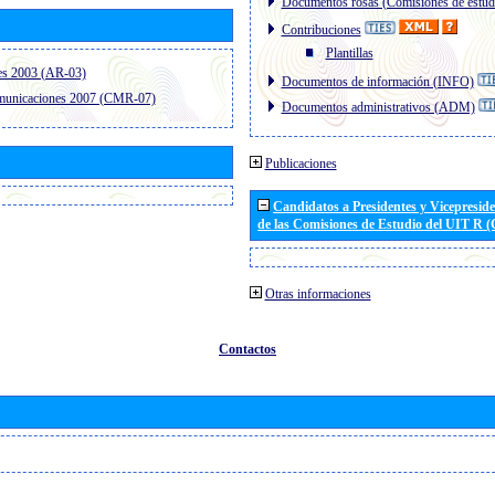
Documentos rosas (Comisiones de estud
Contribuciones
Plantillas
es 2003 (AR-03)
Documentos de información (INFO)
omunicaciones 2007 (CMR-07)
Documentos administrativos (ADM)
Publicaciones
Candidatos a Presidentes y Vicepresid
de las Comisiones de Estudio del UIT R 
Otras informaciones
Contactos