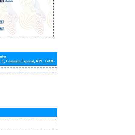
io)
entes
(CE, Comisión Especial, RPC, GAR)