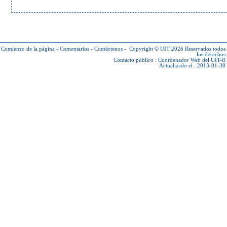
Comienzo de la página
-
Comentarios
-
Contáctenos
-
Copyright © UIT 2026
Reservados todos
los derechos
Contacto público :
Coordenador Web del UIT-R
Actualizado el : 2013-01-30