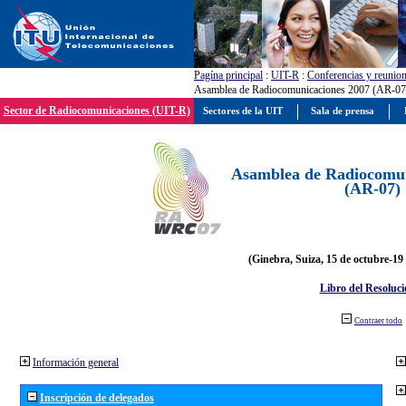
Pagína principal
:
UIT-R
:
Conferencias y reunio
Asamblea de Radiocomunicaciones 2007 (AR-07
Sector de Radiocomunicaciones (UIT-R)
Sectores de la UIT
Sala de prensa
Asamblea de Radiocomun
(AR-07)
(Ginebra, Suiza, 15 de octubre-19
Libro del Resoluci
Contraer todo
Información general
Inscripción de delegados