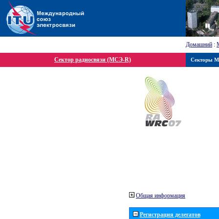
Домашний
:
Сектор радиосвязи (МСЭ-R)
Секторы 
Общая информация
Регистрация делегатов