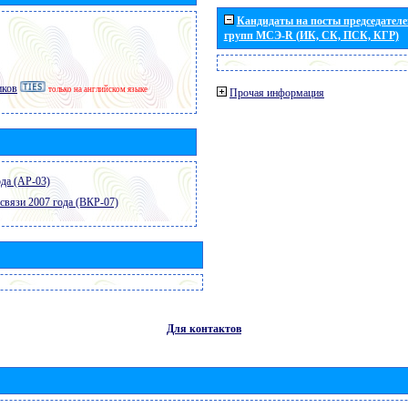
Кандидаты на посты председателей
групп МСЭ-R (ИК, СК, ПСК, КГР)
иков
только на английском языке
Прочая информация
да (АР-03)
связи 2007 года (ВКР-07)
Для контактов