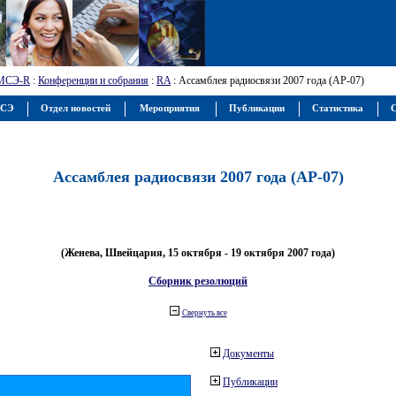
МСЭ-R
:
Конференции и собрания
:
RA
: Ассамблея радиосвязи 2007 года (АР-07)
МСЭ
Отдел новостей
Мероприятия
Публикации
Статистика
С
Ассамблея радиосвязи 2007 года (АР-07)
(Женева, Швейцария, 15 октября - 19 октября 2007 года)
Сборник резолюций
Свернуть все
Документы
Публикации