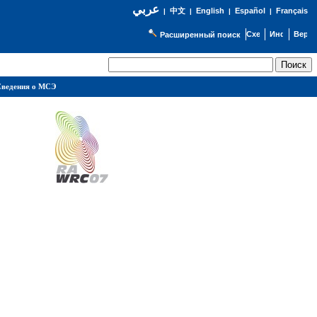
عربي
English
Español
Français
|
中文
|
|
|
Расширенный поиск
ведения о МСЭ