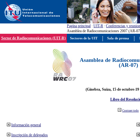
Pagína principal
:
UIT-R
:
Conferencias y reunio
Asamblea de Radiocomunicaciones 2007 (AR-07
Sector de Radiocomunicaciones (UIT-R)
Sectores de la UIT
Sala de prensa
Asamblea de Radiocomun
(AR-07)
(Ginebra, Suiza, 15 de octubre-19
Libro del Resoluci
Contraer todo
Información general
Inscripción de delegados