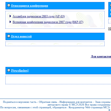
Относящиеся конференции
Ассамблея радиосвязи 2003 года (АР-03)
Всемирная конференция радиосвязи 2007 года (ВКР-07)
Отдел новостей
Для контакто
[Newsflashes]
Подняться в верхнюю часть
-
Обратная связь
-
Информация для контактов
-
Знак охраны
авторского права © МСЭ 2026
Все права сохранены
По вопросам, связанным с этой страницей, обращаться :
Координатор Web-страницы МСЭ-
R