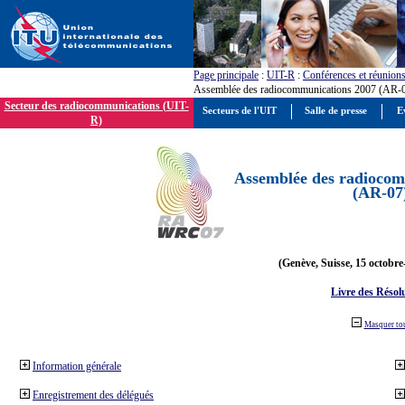
Page principale
:
UIT-R
:
Conférences et réunion
Assemblée des radiocommunications 2007 (AR-
Secteur des radiocommunications (UIT-
Secteurs de l'UIT
Salle de presse
E
R)
Assemblée des radiocom
(AR-07
(Genève, Suisse, 15 octobre
Livre des Résol
Masquer to
Information générale
Enregistrement des délégués