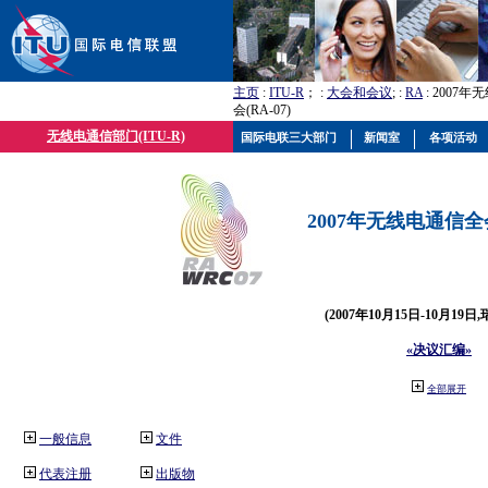
主页
:
ITU-R
； :
大会和会议
; :
RA
: 2007
会(RA-07)
无线电通信部门(ITU-R)
国际电联三大部门
新闻室
各项活动
2007年无线电通信全会(
(2007年10月15日-10月19日
«决议汇编»
全部展开
一般信息
文件
代表注册
出版物