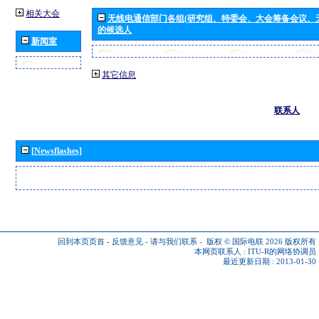
相关大会
无线电通信部门各组(研究组、特委会、大会筹备会议、
的候选人
新闻室
其它信息
联系人
[Newsflashes]
回到本页页首
-
反馈意见
-
请与我们联系
-
版权 © 国际电联 2026
版权所有
本网页联系人 :
ITU-R的网络协调员
最近更新日期 : 2013-01-30