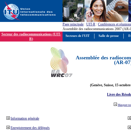
Page principale
:
UIT-R
:
Conférences et réunion
Assemblée des radiocommunications 2007 (AR-
Secteur des radiocommunications (UIT-
Secteurs de l'UIT
Salle de presse
E
R)
Assemblée des radiocom
(AR-07
(Genève, Suisse, 15 octobre
Livre des Résol
Masquer to
Information générale
Enregistrement des délégués