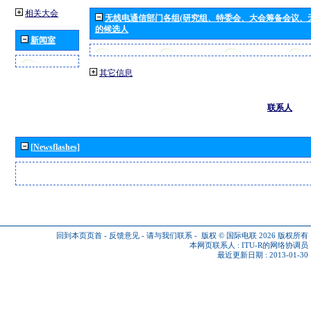
相关大会
无线电通信部门各组(研究组、特委会、大会筹备会议、
的候选人
新闻室
其它信息
联系人
[Newsflashes]
回到本页页首
-
反馈意见
-
请与我们联系
-
版权 © 国际电联 2026
版权所有
本网页联系人 :
ITU-R的网络协调员
最近更新日期 : 2013-01-30