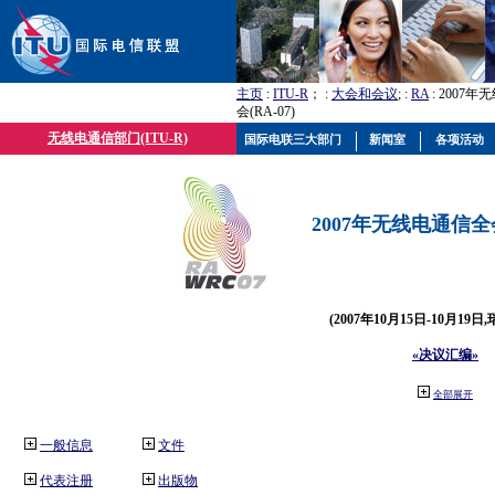
主页
:
ITU-R
； :
大会和会议
; :
RA
: 2007
会(RA-07)
无线电通信部门(ITU-R)
国际电联三大部门
新闻室
各项活动
2007年无线电通信全会(
(2007年10月15日-10月19日
«决议汇编»
全部展开
一般信息
文件
代表注册
出版物