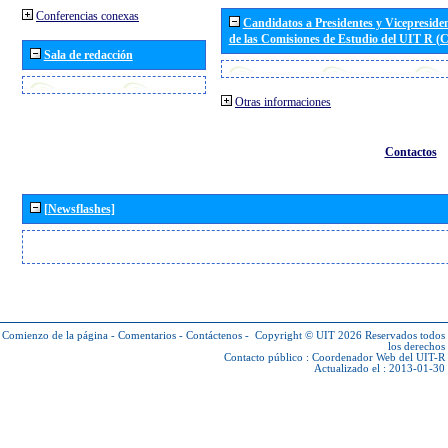
Conferencias conexas
Candidatos a Presidentes y Vicepreside
de las Comisiones de Estudio del UIT R 
Sala de redacción
Otras informaciones
Contactos
[Newsflashes]
Comienzo de la página
-
Comentarios
-
Contáctenos
-
Copyright © UIT 2026
Reservados todos
los derechos
Contacto público :
Coordenador Web del UIT-R
Actualizado el : 2013-01-30