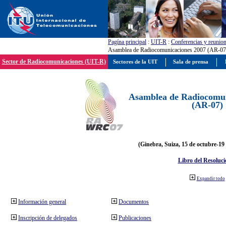
Pagína principal
:
UIT-R
:
Conferencias y reunio
Asamblea de Radiocomunicaciones 2007 (AR-07
Sector de Radiocomunicaciones (UIT-R)
Sectores de la UIT
Sala de prensa
Asamblea de Radiocomun
(AR-07)
(Ginebra, Suiza, 15 de octubre-19
Libro del Resoluci
Expandir todo
Información general
Documentos
Inscripción de delegados
Publicaciones