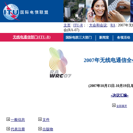
主页
:
ITU-R
； :
大会和会议
; :
RA
: 2007
会(RA-07)
无线电通信部门(ITU-R)
国际电联三大部门
新闻室
各项活动
2007年无线电通信全会(
(2007年10月15日-10月19日
«决议汇编»
全部展开
一般信息
文件
代表注册
出版物