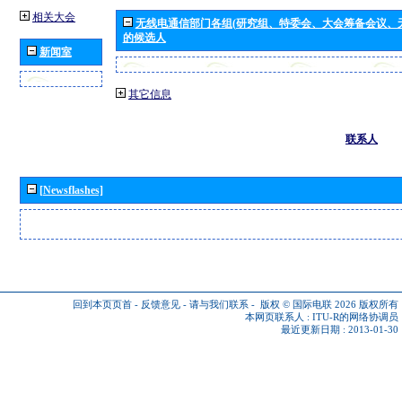
相关大会
无线电通信部门各组(研究组、特委会、大会筹备会议、
的候选人
新闻室
其它信息
联系人
[Newsflashes]
回到本页页首
-
反馈意见
-
请与我们联系
-
版权 © 国际电联 2026
版权所有
本网页联系人 :
ITU-R的网络协调员
最近更新日期 : 2013-01-30