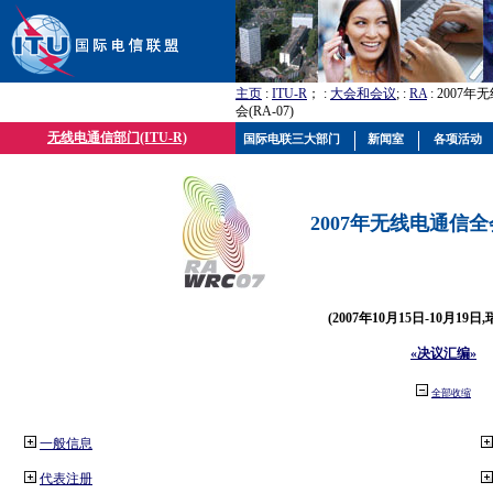
主页
:
ITU-R
； :
大会和会议
; :
RA
: 2007
会(RA-07)
无线电通信部门(ITU-R)
国际电联三大部门
新闻室
各项活动
2007年无线电通信全会(
(2007年10月15日-10月19日
«决议汇编»
全部收缩
一般信息
代表注册