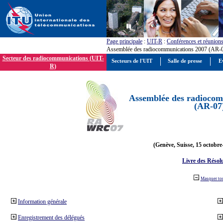
Page principale
:
UIT-R
:
Conférences et réunion
Assemblée des radiocommunications 2007 (AR-
Secteur des radiocommunications (UIT-
Secteurs de l'UIT
Salle de presse
E
R)
Assemblée des radiocom
(AR-07
(Genève, Suisse, 15 octobre
Livre des Résol
Masquer to
Information générale
Enregistrement des délégués