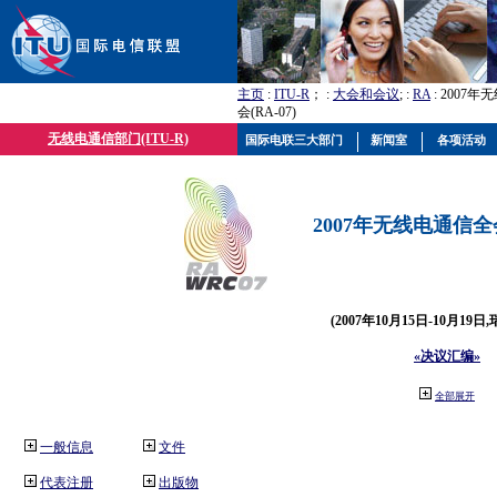
主页
:
ITU-R
； :
大会和会议
; :
RA
: 2007
会(RA-07)
无线电通信部门(ITU-R)
国际电联三大部门
新闻室
各项活动
2007年无线电通信全会(
(2007年10月15日-10月19日
«决议汇编»
全部展开
一般信息
文件
代表注册
出版物