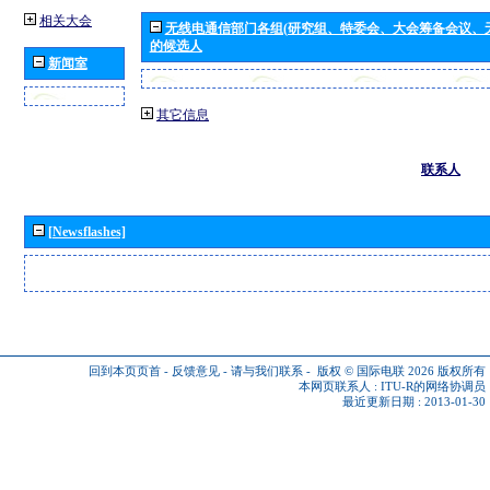
相关大会
无线电通信部门各组(研究组、特委会、大会筹备会议、
的候选人
新闻室
其它信息
联系人
[Newsflashes]
回到本页页首
-
反馈意见
-
请与我们联系
-
版权 © 国际电联 2026
版权所有
本网页联系人 :
ITU-R的网络协调员
最近更新日期 : 2013-01-30