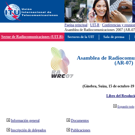
Pagína principal
:
UIT-R
:
Conferencias y reunio
Asamblea de Radiocomunicaciones 2007 (AR-07
Sector de Radiocomunicaciones (UIT-R)
Sectores de la UIT
Sala de prensa
Asamblea de Radiocomun
(AR-07)
(Ginebra, Suiza, 15 de octubre-19
Libro del Resoluci
Expandir todo
Información general
Documentos
Inscripción de delegados
Publicaciones