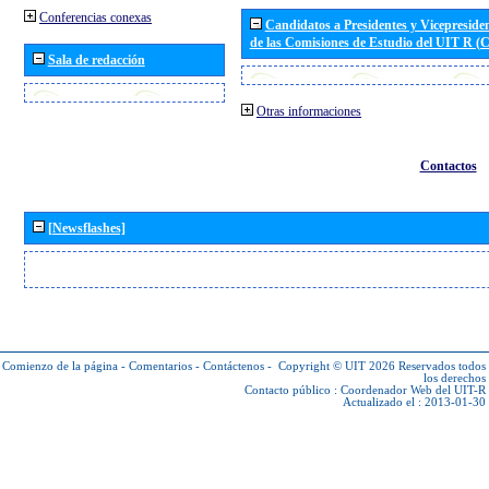
Conferencias conexas
Candidatos a Presidentes y Vicepreside
de las Comisiones de Estudio del UIT R 
Sala de redacción
Otras informaciones
Contactos
[Newsflashes]
Comienzo de la página
-
Comentarios
-
Contáctenos
-
Copyright © UIT 2026
Reservados todos
los derechos
Contacto público :
Coordenador Web del UIT-R
Actualizado el : 2013-01-30