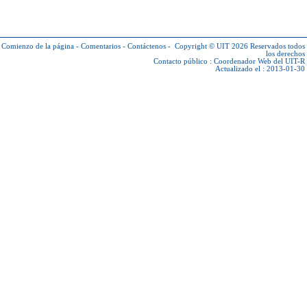
Comienzo de la página
-
Comentarios
-
Contáctenos
-
Copyright © UIT 2026
Reservados todos
los derechos
Contacto público :
Coordenador Web del UIT-R
Actualizado el : 2013-01-30