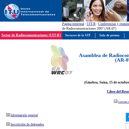
Pagína principal
:
UIT-R
:
Conferencias y reunio
de Radiocomunicaciones 2007 (AR-07)
Sector de Radiocomunicaciones (UIT-R)
Sectores de la UIT
Sala de prensa
Asamblea de Radiocom
(AR-0
(Ginebra, Suiza, 15 de octubre
Libro del Reso
Contraer 
Información general
Inscripción de delegados