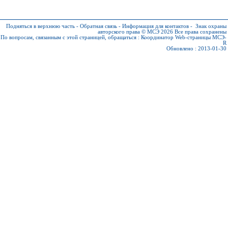
Подняться в верхнюю часть
-
Обратная связь
-
Информация для контактов
-
Знак охраны
авторского права © МСЭ 2026
Все права сохранены
По вопросам, связанным с этой страницей, обращаться :
Координатор Web-страницы МСЭ-
R
Обновлено : 2013-01-30