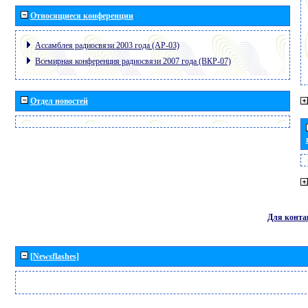
Относящиеся конференции
Ассамблея радиосвязи 2003 года (АР-03)
Всемирная конференция радиосвязи 2007 года (ВКР-07)
Отдел новостей
Для конта
[Newsflashes]