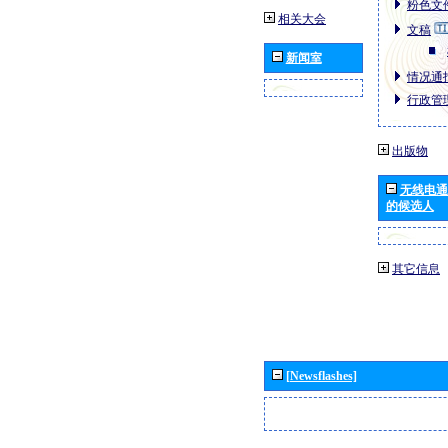
粉色文件
相关大会
文稿
新闻室
情况通报
行政管理
出版物
无线电通
的候选人
其它信息
[Newsflashes]