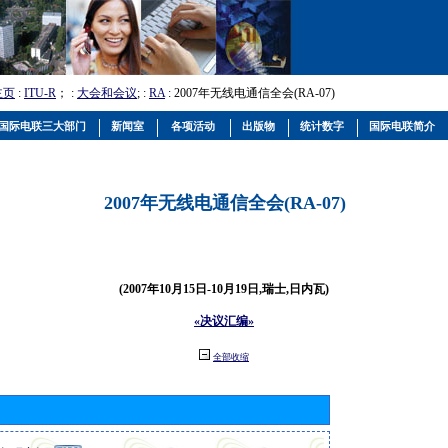
主页
:
ITU-R
； :
大会和会议
; :
RA
: 2007年无线电通信全会(RA-07)
国际电联三大部门
新闻室
各项活动
出版物
统计数字
国际电联简介
2007年无线电通信全会(RA-07)
(2007年10月15日-10月19日,瑞士,日内瓦)
«决议汇编»
全部收缩