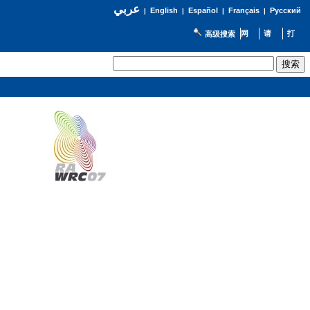
عربي
English
Español
Français
Русский
|
|
|
|
高级搜索