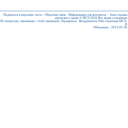
Подняться в верхнюю часть
-
Обратная связь
-
Информация для контактов
-
Знак охраны
авторского права © МСЭ 2026
Все права сохранены
По вопросам, связанным с этой страницей, обращаться :
Координатор Web-страницы МСЭ-
R
Обновлено : 2013-01-30