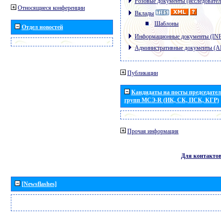
Розовые документы (исследовател
Относящиеся конференции
Вклады
Шаблоны
Отдел новостей
Информационные документы (IN
Административные документы (
Публикации
Кандидаты на посты председател
групп МСЭ-R (ИК, СК, ПСК, КГР)
Прочая информация
Для контакто
[Newsflashes]