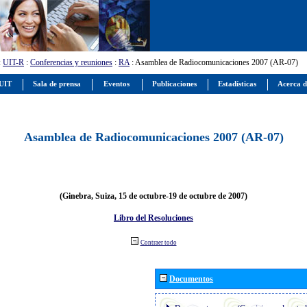
:
UIT-R
:
Conferencias y reuniones
:
RA
: Asamblea de Radiocomunicaciones 2007 (AR-07)
 UIT
Sala de prensa
Eventos
Publicaciones
Estadísticas
Acerca d
Asamblea de Radiocomunicaciones 2007 (AR-07)
(Ginebra, Suiza, 15 de octubre-19 de octubre de 2007)
Libro del Resoluciones
Contraer todo
Documentos