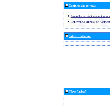
Conferencias conexas
Asamblea de Radiocomunicacion
Conferencia Mundial de Radioc
Sala de redacción
[Newsflashes]