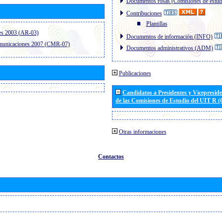
Documentos rosas (Comisiones de estud
Contribuciones
Plantillas
es 2003 (AR-03)
Documentos de información (INFO)
omunicaciones 2007 (CMR-07)
Documentos administrativos (ADM)
Publicaciones
Candidatos a Presidentes y Vicepresid
de las Comisiones de Estudio del UIT R 
Otras informaciones
Contactos