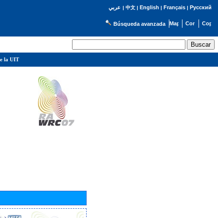
English
Français
Русский
عربي
|
中文
|
|
|
Búsqueda avanzada
e la UIT