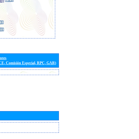
io)
entes
(CE, Comisión Especial, RPC, GAR)