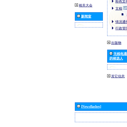
粉色文件
相关大会
文稿
新闻室
情况通报
行政管理
出版物
无线电通
的候选人
其它信息
[Newsflashes]