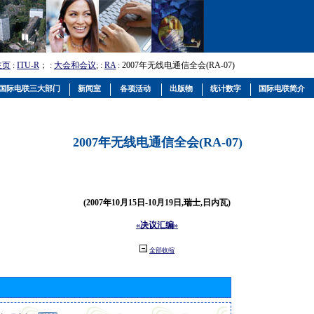
主页
:
ITU-R
； :
大会和会议
; :
RA
: 2007年无线电通信全会(RA-07)
国际电联三大部门
新闻室
各项活动
出版物
统计数字
国际电联简介
2007年无线电通信全会(RA-07)
(2007年10月15日-10月19日,瑞士,日内瓦)
«决议汇编»
全部收缩