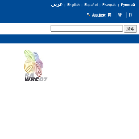
عربي
English
Español
Français
Русский
|
|
|
|
高级搜索