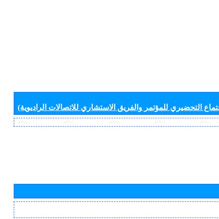
جتماع التحضيري للمؤتمر والفريق الاستشاري للاتصالات الراديوية)