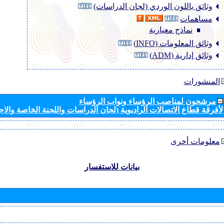
وثائق باللون الوردي (لجان الدراسات)
مساهمات
نماذج معيارية
وثائق المعلومات (INFO)
وثائق إدارية (ADM)
المنشورات
مرشحون لمناصب الرؤساء ونواب الرؤساء
لأفرقة قطاع الاتصالات الراديوية (لجان الدراسات واللجنة الخاصة والا
معلومات أخرى
بيانات للاستفسار