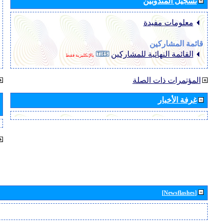
تسجيل المندوبين
معلومات مفيدة
قائمة المشاركين
القائمة النهائية للمشاركين
بالإنكليزية فقط
المؤتمرات ذات الصلة
غرفة الأخبار
[Newsflashes]