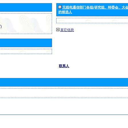
无线电通信部门各组(研究组、特委会、大
的候选人
)
其它信息
联系人