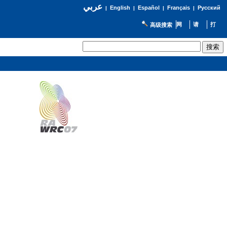
عربي
English
Español
Français
Русский
|
|
|
|
高级搜索