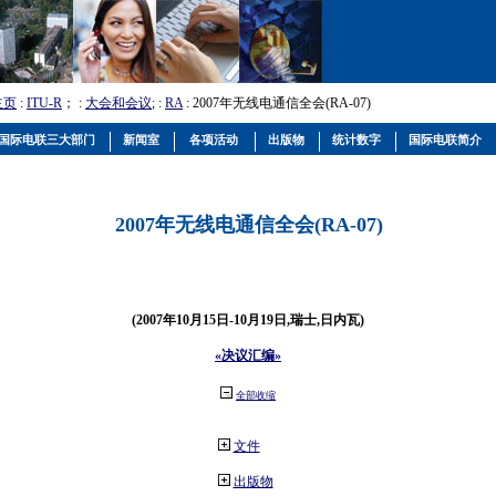
主页
:
ITU-R
； :
大会和会议
; :
RA
: 2007年无线电通信全会(RA-07)
国际电联三大部门
新闻室
各项活动
出版物
统计数字
国际电联简介
2007年无线电通信全会(RA-07)
(2007年10月15日-10月19日,瑞士,日内瓦)
«决议汇编»
全部收缩
文件
出版物