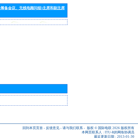
会筹备会议、无线电顾问组)主席和副主席
回到本页页首
-
反馈意见
-
请与我们联系
-
版权 © 国际电联 2026
版权所有
本网页联系人 :
ITU-R的网络协调员
最近更新日期 : 2013-01-30