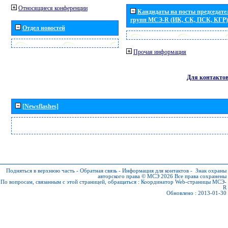
Относящиеся конференции
Кандидаты на посты председател
групп МСЭ-R (ИК, СК, ПСК, КГР)
Отдел новостей
Прочая информация
Для контакто
[Newsflashes]
Подняться в верхнюю часть
-
Обратная связь
-
Информация для контактов
-
Знак охраны
авторского права © МСЭ 2026
Все права сохранены
По вопросам, связанным с этой страницей, обращаться :
Координатор Web-страницы МСЭ-
R
Обновлено : 2013-01-30