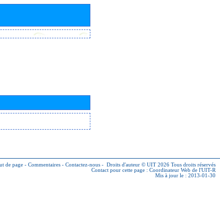
ut de page
-
Commentaires
-
Contactez-nous
-
Droits d'auteur © UIT 2026
Tous droits réservés
Contact pour cette page :
Coordinateur Web de l'UIT-R
Mis à jour le : 2013-01-30