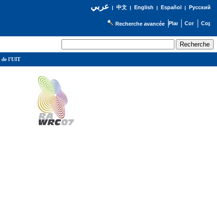
عربي
English
Español
Русский
|
中文
|
|
|
Recherche avancée
 de l'UIT