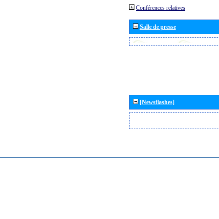
Conférences relatives
Salle de presse
[Newsflashes]