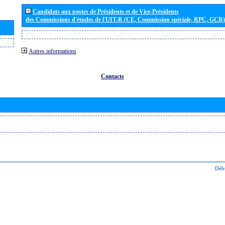
Candidats aux postes de Présidents et de Vice-Présidents
des Commissions d'études de l'UIT-R (CE, Commission spéciale, RPC, GCR)
Autres informations
Contacts
Déb