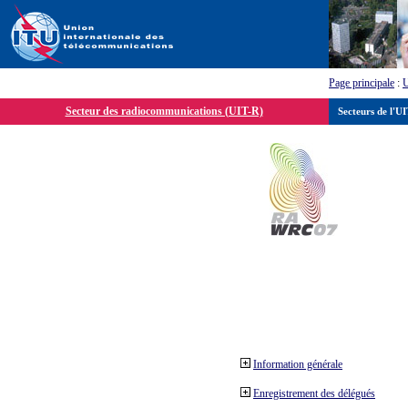
Page principale
:
Secteur des radiocommunications (UIT-R)
Secteurs de l'U
Information générale
Enregistrement des délégués