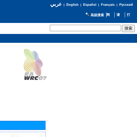
عربي
English
Español
Français
Русский
|
|
|
|
高级搜索