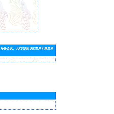
会筹备会议、无线电顾问组)主席和副主席