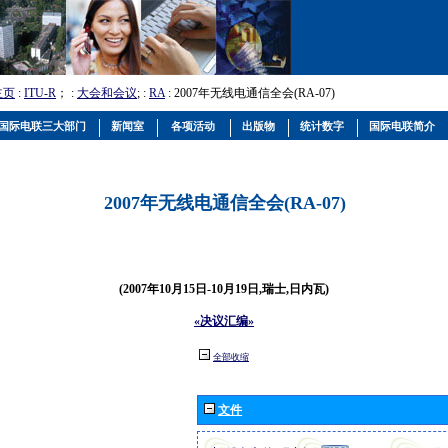
主页
:
ITU-R
； :
大会和会议
; :
RA
: 2007年无线电通信全会(RA-07)
国际电联三大部门
新闻室
各项活动
出版物
统计数字
国际电联简介
2007年无线电通信全会(RA-07)
(2007年10月15日-10月19日,瑞士,日内瓦)
«决议汇编»
全部收缩
文件