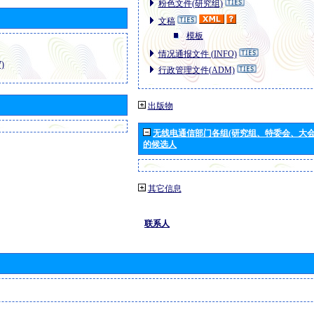
粉色文件(研究组)
文稿
模板
情况通报文件 (INFO)
)
行政管理文件(ADM)
出版物
无线电通信部门各组(研究组、特委会、大
的候选人
其它信息
联系人