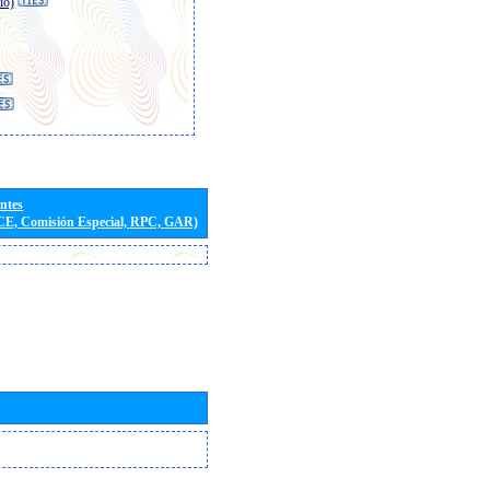
io)
entes
(CE, Comisión Especial, RPC, GAR)