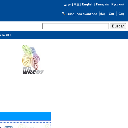
English
Français
Русский
عربي
|
中文
|
|
|
Búsqueda avanzada
e la UIT