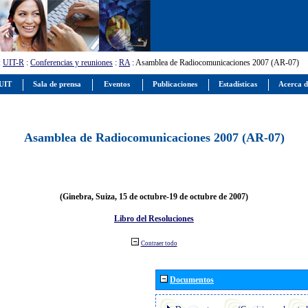
:
UIT-R
:
Conferencias y reuniones
:
RA
: Asamblea de Radiocomunicaciones 2007 (AR-07)
 UIT
Sala de prensa
Eventos
Publicaciones
Estadísticas
Acerca d
Asamblea de Radiocomunicaciones 2007 (AR-07)
(Ginebra, Suiza, 15 de octubre-19 de octubre de 2007)
Libro del Resoluciones
Contraer todo
Documentos