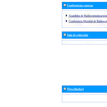
Conferencias conexas
Asamblea de Radiocomunicacion
Conferencia Mundial de Radioc
Sala de redacción
[Newsflashes]