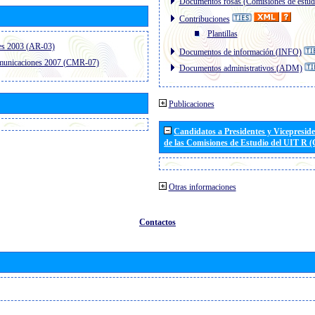
Documentos rosas (Comisiones de estud
Contribuciones
Plantillas
es 2003 (AR-03)
Documentos de información (INFO)
omunicaciones 2007 (CMR-07)
Documentos administrativos (ADM)
Publicaciones
Candidatos a Presidentes y Vicepresid
de las Comisiones de Estudio del UIT R 
Otras informaciones
Contactos