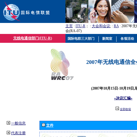
主页
:
ITU-R
； :
大会和会议
; :
RA
: 2007
会(RA-07)
无线电通信部门(ITU-R)
国际电联三大部门
新闻室
各项活动
2007年无线电通信全会(
(2007年10月15日-10月19日
«决议汇编»
全部收缩
一般信息
文件
代表注册