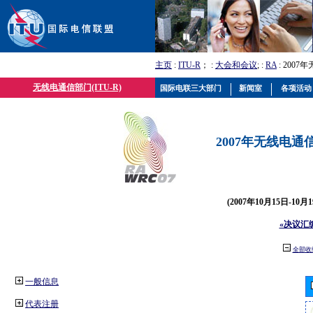
主页
:
ITU-R
； :
大会和会议
; :
RA
: 2007
无线电通信部门(ITU-R)
国际电联三大部门
新闻室
各项活动
2007年无线电通信
(2007年10月15日-10
«决议汇
全部收
一般信息
代表注册