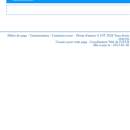
Début de page
-
Commentaires
-
Contactez-nous
-
Droits d'auteur © UIT 2026
Tous droits
réservés
Contact pour cette page :
Coordinateur Web de l'UIT-R
Mis à jour le : 2013-01-30