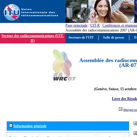
Page principale
:
UIT-R
:
Conférences et réunion
Assemblée des radiocommunications 2007 (AR-
Secteur des radiocommunications (UIT-
Secteurs de l'UIT
Salle de presse
E
R)
Assemblée des radiocom
(AR-07
(Genève, Suisse, 15 octobre
Livre des Résol
Masquer to
Information générale