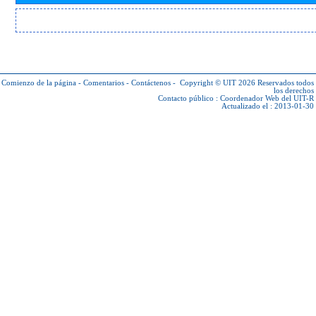
Comienzo de la página
-
Comentarios
-
Contáctenos
-
Copyright © UIT 2026
Reservados todos
los derechos
Contacto público :
Coordenador Web del UIT-R
Actualizado el : 2013-01-30