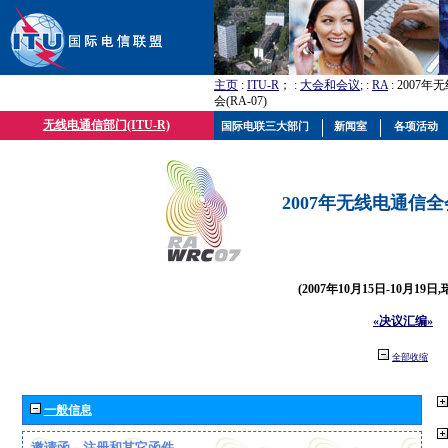
主页
:
ITU-R
； :
大会和会议
; :
RA
: 2007
会(RA-07)
无线电通信部门(ITU-R)
国际电联三大部门
新闻室
各项活动
2007年无线电通信全会(
(2007年10月15日-10月19日
«决议汇编»
全部收缩
一般信息
邀请函、注册和其它函件