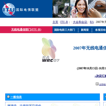
主页
:
ITU-R
； :
大会和会议
; :
RA
: 2007
无线电通信部门(ITU-R)
国际电联三大部门
新闻室
各项活动
2007年无线电通信
(2007年10月15日-10
«决议汇
全部收
一般信息
邀请函、注册和其它函件