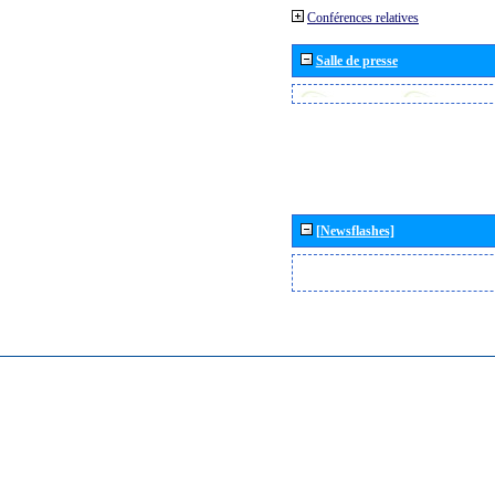
Conférences relatives
Salle de presse
[Newsflashes]