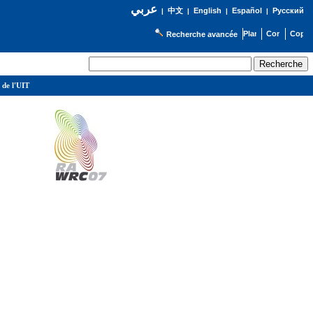
عربي
English
Español
Русский
|
中文
|
|
|
Recherche avancée
 de l'UIT