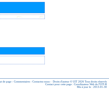
ut de page
-
Commentaires
-
Contactez-nous
-
Droits d'auteur © UIT 2026
Tous droits réservés
Contact pour cette page :
Coordinateur Web de l'UIT-R
Mis à jour le : 2013-01-30