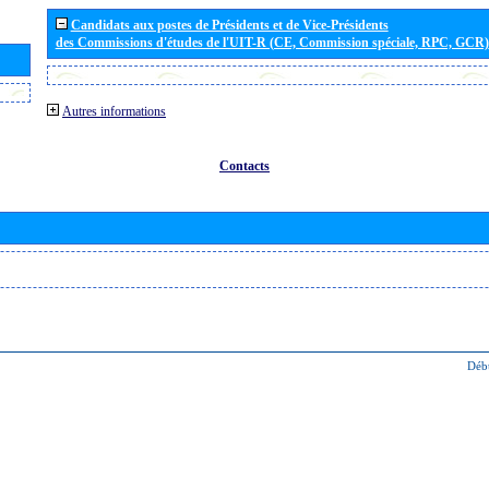
Candidats aux postes de Présidents et de Vice-Présidents
des Commissions d'études de l'UIT-R (CE, Commission spéciale, RPC, GCR)
Autres informations
Contacts
Déb