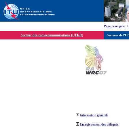
Page principale
:
Secteur des radiocommunications (UIT-R)
Secteurs de l'U
Information générale
Enregistrement des délégués