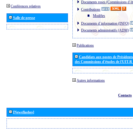
Documents roses (Commissions d´ét
Conférences relatives
Contributions
Modèles
Salle de presse
Documents d´information (INFO)
Documents administratifs (ADM)
Publications
Candidats aux postes de Présidents 
des Commissions d'études de l'UIT-R
Autres informations
Contacts
[Newsflashes]