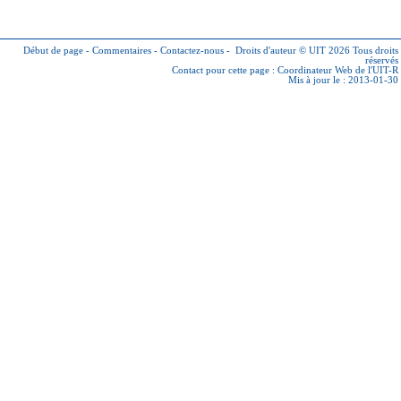
Début de page
-
Commentaires
-
Contactez-nous
-
Droits d'auteur © UIT 2026
Tous droits
réservés
Contact pour cette page :
Coordinateur Web de l'UIT-R
Mis à jour le : 2013-01-30