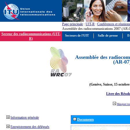
Page principale
:
UIT-R
:
Conférences et réunion
Assemblée des radiocommunications 2007 (AR-
Secteur des radiocommunications (UIT-
Secteurs de l'UIT
Salle de presse
E
R)
Assemblée des radiocom
(AR-07
(Genève, Suisse, 15 octobre
Livre des Résol
Masquer to
Information générale
Documents
Enregistrement des délégués