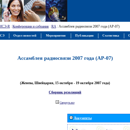
МСЭ-R
:
Конференции и собрания
:
RA
: Ассамблея радиосвязи 2007 года (АР-07)
МСЭ
Отдел новостей
Мероприятия
Публикации
Статистика
С
Ассамблея радиосвязи 2007 года (АР-07)
(Женева, Швейцария, 15 октября - 19 октября 2007 года)
Сборник резолюций
Свернуть все
Документы