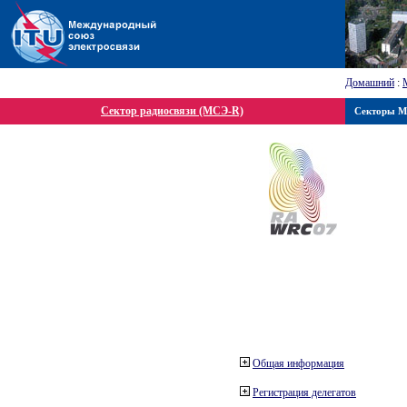
Домашний
:
Сектор радиосвязи (МСЭ-R)
Секторы 
Общая информация
Регистрация делегатов