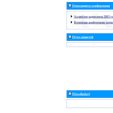
Относящиеся конференции
Ассамблея радиосвязи 2003 го
Всемирная конференция радио
Отдел новостей
[Newsflashes]