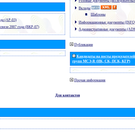
Розовые документы (исследовательс
Вклады
Шаблоны
да (АР-03)
Информационные документы (INFO
связи 2007 года (ВКР-07)
Административные документы (AD
Публикации
Кандидаты на посты председателей 
групп МСЭ-R (ИК, СК, ПСК, КГР)
Прочая информация
Для контактов