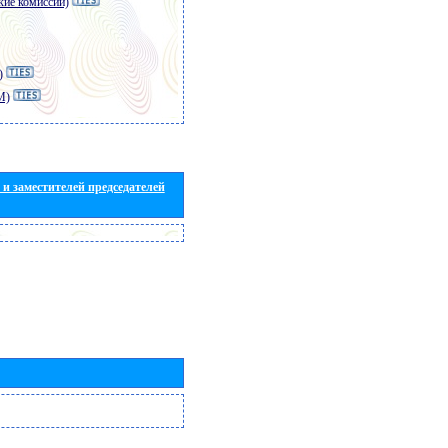
кие комиссии)
)
M)
и заместителей председателей