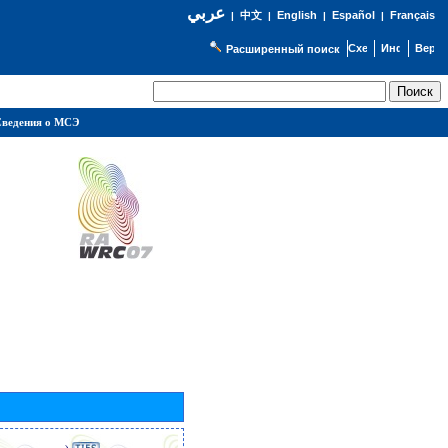
عربي
English
Español
Français
|
中文
|
|
|
Расширенный поиск
ведения о МСЭ